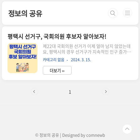
본문 바로가기
정보의 공유
평택시 선거구, 국회의원 후보자 알아보자!
제22대 국회의원 선거가 이제 얼마 남지 않았는데
요, 평택시의 경우 선거구가 지속적인 인구 증가로
기존 갑, 을에서 갑, 을, 병 세 곳으로 늘어났습니다.
카테고리 없음
2024. 3. 15.
갑작스러운 변화로 내 선거구가 어디에 속하는지,
내 지역구 국회의원 후보는 누구인지 모르는 분들
더보기 ››
이 많으셔서 오늘은 평택시의 선거구 인구수, 갑,
을, 병 선거구의 해당 읍 면 동 및 각 선거구의 국회
의원 후보들을 자세하게 알려드립니다. 투표하시
기 전 확인하시고 올바른 일꾼을 뽑는 선거로 대한
1
민국 발전에 기여해 주시기 바랍니다! 평택시 선거
구 인구수 평택시는 2024년 2월 말 기준으로 인구
수가 634,684명으로 계속 인구가 증가하고 있습니
다. 삼성전자와 미군기지 이전등으로 많은 일자리
가 생김에 따른 현상인데요. 앞으로도 100만 인구
를 바라보고 있습..
© 정보의 공유 | Designed by
comnewb