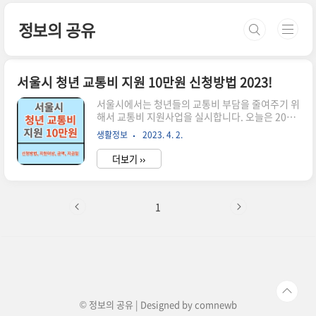
본문 바로가기
정보의 공유
서울시 청년 교통비 지원 10만원 신청방법 2023!
서울시에서는 청년들의 교통비 부담을 줄여주기 위
해서 교통비 지원사업을 실시합니다. 오늘은 2023
년 청년 대중 교통비 지원사업의 모든 내용을 총정
생활정보
2023. 4. 2.
리해 드립니다. 목차 1. 서울시 청년대중교통비 지
원사업이란? 청소년 할인혜택이 종료된 20대 초반
더보기 ››
청년에게 대중교통 이용금액의 일부를 교통 마일리
지로 돌려주는 정책입니다. 2022년에는 1인당 평
균 7만 4천 원이 지원되었으면, 2023년에는 15만
명에게 최대 10만 원이 지원됩니다. 지원 방법은 티
1
머니와 각종 카드사를 통해 신청 가능하며 마일리
지로 적립하여 줍니다. 내용을 아시고 바로 신청 원
하시는 분은 아래 버튼을 클릭하세요! 2. 서울시 청
년대중교통비 지원대상 신청일 기준 주민등록상 거
주지가 서울시이며 만 19세~24세 (98.1.1 ~
04.12.31..
© 정보의 공유 | Designed by
comnewb