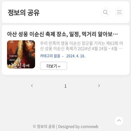
본문 바로가기
정보의 공유
아산 성웅 이순신 축제 장소, 일정, 먹거리 알아보자!
우리 민족의 영웅 이순신 장군을 기리는 제63회 아
산 성웅 이순신 축제가 2024년 4월 24일 ~ 4월 28
일까지 열립니다. 아산시의 대표 축제로 유명한 아
카테고리 없음
2024. 4. 18.
산 성웅 이순신 축제는 여러 장소에서 다양한 행사
가 열리기 때문에 다소 찾아다니기가 어려운 점이
더보기 ››
있는데요, 오늘은 제63회 아산 성웅 이순신 축제의
행사 장소와 일정 및 볼거리, 즐길거리, 먹거리를
알려드립니다. 축제 가시기 전에 참고하시고 가족
과 함께 친구와 함께 즐거운 추억 만드시길 바랍니
1
다. ▶아산 이순신 축제 홍보 동영상 아산 성웅 이
순신 축제 장소 제63회 아산 성웅 이순신 축제는 이
순신종합운동장, 현충사, 온양온천역광장과 곡교
천 일원에서 다양한 행사가 열릴 예정입니다. 각 장
소별 주요 행사 및 일정은 아래를 참고하세요. 1. 이
순신종합운동..
© 정보의 공유 | Designed by
comnewb