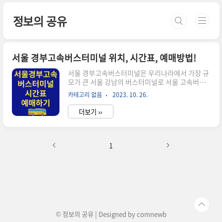
본문 바로가기
정보의 공유
서울 경부고속버스터미널 위치, 시간표, 예매방법!
서울 경부고속버스터미널은 우리나라에서 가장 규
모가 큰 서울 강남의 버스터미널로 서울 고속버스
터미널, 강남고속버스터미널로도 불립니다. 오늘
카테고리 없음
2023. 10. 26.
은 서울 경부고속버스터미널의 위치, 표 사는 곳,
차 타는 곳 및 시간표 조회, 예매 방법에 대해 자세
더보기 ››
하게 알려드립니다. 시간이 없으신 분들은 아래 예
매 바로가기를 누르시면 바로 예매하실 수 있습니
다! 서울 경부고속버스 터미널 위치서울 경부고속
버스터미널의 주소는 서울시 서초구 신반포로 194
1
입니다. 지하철 이용 시 3호선 고속버스터미널 1,2
번 출구 (경부선, 영동선 방향), 7, 9호선 고속터미
널역 1, 2번 출구입니다. 서울 경부고속버스터미널
표 사는 곳서울 경부고속버스터미널의 경부선, 영
동선 매표소는 승차홈 11번 (대전/대전청사) 지나
서, 16번 (공주/..
© 정보의 공유 | Designed by
comnewb