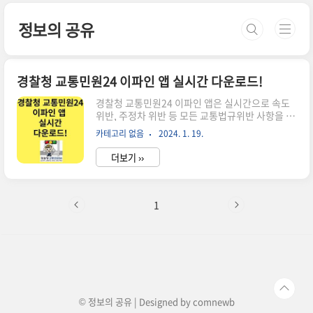
본문 바로가기
정보의 공유
경찰청 교통민원24 이파인 앱 실시간 다운로드!
경찰청 교통민원24 이파인 앱은 실시간으로 속도
위반, 주정차 위반 등 모든 교통법규위반 사항을 휴
대폰에서 조회 및 과태료, 벌금, 범칙금까지 납부할
카테고리 없음
2024. 1. 19.
수 있는 앱입니다. 경찰청 교통민원24 이파인 앱은
또한 위반사항에 대한 이의 신청과 운전면허 진위
더보기 ››
확인 기능도 있는 아주 편리한 앱인데요, 오늘은 경
찰청 교통민원24 이파인 앱의 실시간 다운로드, 미
납 과태료, 미납 범칙금, 교통법규 위반 조회, 범칙
금 조회 방법에 대해 자세하게 알려드립니다. 먼저
1
바쁘신 분은 아래 교통민원24 이파인 앱 다운로드
바로가기를 이용하세요! 경찰청 교통민원24 이
파인 앱 다운로드안드로이드 삼성폰과 아이폰 다운
로드를 구분해서 이용하시고, 경찰청 교통민원24
웹사이트 바로가기도 이용하세요. 경찰청 교통민
원24 이파인 앱..
© 정보의 공유 | Designed by
comnewb