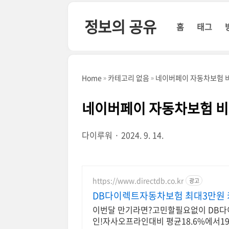
본문 바로가기
정보의 공유
홈
태그
Home
카테고리 없음
네이버페이 자동차보험 비
네이버페이 자동차보험 비
다이루워
2024. 9. 14.
https://www.directdb.co.kr
광고
DB다이렉트자동차보험 최대3만원
이번달 만기라면?고민할필요없이 DB다이
인!자사오프라인대비 평균18.6%에서19.